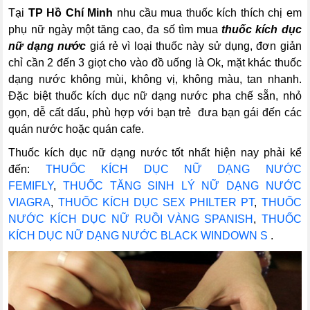
Tại
TP Hồ Chí Minh
nhu cầu mua thuốc kích thích chị em
phụ nữ ngày một tăng cao, đa số tìm mua
thuốc kích dục
nữ dạng nước
giá rẻ vì loại thuốc này sử dụng, đơn giản
chỉ cần 2 đến 3 giọt cho vào đồ uống là Ok, mặt khác thuốc
dạng nước không mùi, không vị, không màu, tan nhanh.
Đặc biệt thuốc kích dục nữ dạng nước pha chế sẵn, nhỏ
gọn, dễ cất dấu, phù hợp với bạn trẻ đưa bạn gái đến các
quán nước hoặc quán cafe.
Thuốc kích dục nữ dạng nước tốt nhất hiện nay phải kể
đến:
THUỐC KÍCH DỤC NỮ DẠNG NƯỚC
FEMIFLY
,
THUỐC TĂNG SINH LÝ NỮ DẠNG NƯỚC
VIAGRA
,
THUỐC KÍCH DỤC SEX PHILTER PT
,
THUỐC
NƯỚC KÍCH DỤC NỮ RUỒI VÀNG SPANISH
,
THUỐC
KÍCH DỤC NỮ DẠNG NƯỚC BLACK WINDOWN S
.