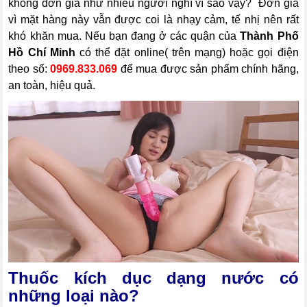
không đơn giả như nhiều người nghĩ vì sao vậy? Đơn giả
vì mặt hàng này vẫn được coi là nhạy cảm, tế nhị nên rất
khó khăn mua. Nếu bạn đang ở các quận của
Thành Phố
Hồ Chí Minh
có thể đặt online( trên mạng) hoặc gọi điện
theo số:
0969.833.069
để mua được sản phẩm chính hãng,
an toàn, hiệu quả.
Thuốc kích dục dạng nước có
những loại nào?