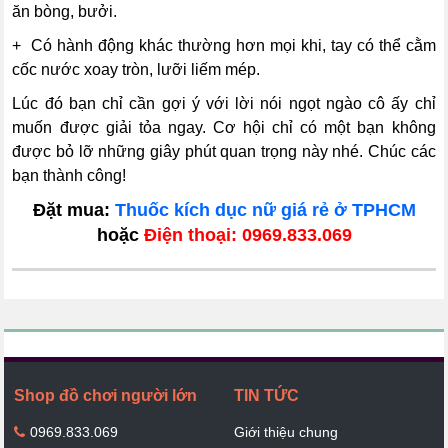
ăn bòng, bưởi.
+ Có hành động khác thường hơn mọi khi, tay có thể cằm
cốc nước xoay tròn, lưỡi liếm mép.
Lúc đó bạn chỉ cần gợi ý với lời nói ngọt ngào cô ấy chỉ
muốn được giải tỏa ngay. Cơ hội chỉ có một bạn không
được bỏ lỡ những giây phút quan trọng này nhé. Chúc các
bạn thành công!
Đặt mua:
Thuốc kích dục nữ giá rẻ ở TPHCM
hoặc
Điện thoại: 0969.833.069
Shop đồ chơi người lớn
TIN TỨC
0969.833.069
Giới thiệu chung