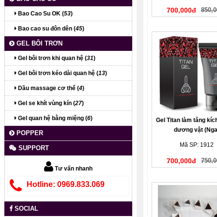
700,000đ
850,0
Bao Cao Su OK (
53
)
Bao cao su đôn dên (
45
)
GEL BÔI TRƠN
Gel bôi trơn khi quan hệ (
31
)
Gel bôi trơn kéo dài quan hệ (
13
)
Dầu massage cơ thể (
4
)
Gel se khít vùng kín (
27
)
Gel quan hệ bằng miệng (
6
)
Gel Titan làm tăng kí
dương vật (Nga
POPPER
Mã SP: 1912
SUPPORT
700,000đ
750,0
Tư vấn nhanh
Hotline: 0969.833.069
SOCIAL