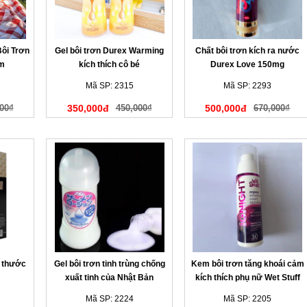
Bôi Trơn
Gel bôi trơn Durex Warming
Chất bôi trơn kích ra nước
m
kích thích cô bé
Durex Love 150mg
Mã SP: 2315
Mã SP: 2293
00₫
350,000đ
450,000₫
500,000đ
670,000₫
h thước
Gel bôi trơn tinh trùng chống
Kem bôi trơn tăng khoái cảm
xuất tinh của Nhật Bản
kích thích phụ nữ Wet Stuff
(Japan)
Ignight 15ml Australia
Mã SP: 2224
Mã SP: 2205