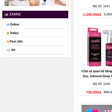
Mã SP: 1641
1,200,000đ
1,350
STATIC
Online:
Today:
Past 24h:
All:
Chai xịt quan hệ bằn
Doc Johnson Deep T
Mã SP: 1636
750,000đ
850,0