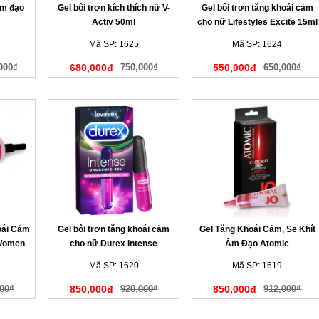
 âm đạo
Gel bôi trơn kích thích nữ V-
Gel bôi trơn tăng khoái cảm
Activ 50ml
cho nữ Lifestyles Excite 15ml
Mã SP: 1625
Mã SP: 1624
000₫
680,000đ
750,000₫
550,000đ
650,000₫
oái Cảm
Gel bôi trơn tăng khoái cảm
Gel Tăng Khoái Cảm, Se Khít
 Women
cho nữ Durex Intense
Âm Đạo Atomic
Mã SP: 1620
Mã SP: 1619
00₫
850,000đ
920,000₫
850,000đ
912,000₫