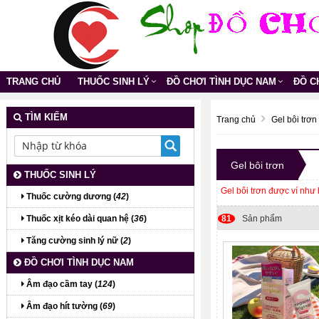
TRANG CHỦ
THUỐC SINH LÝ
ĐỒ CHƠI TÌNH DỤC NAM
ĐỒ C
TÌM KIẾM
Trang chủ
Gel bôi trơn
Gel bôi trơn
THUỐC SINH LÝ
Gel bôi trơn được ví như 
Thuốc cường dương (
42
)
Thuốc xịt kéo dài quan hệ (
36
)
81
Sản phẩm
Tăng cường sinh lý nữ (
2
)
ĐỒ CHƠI TÌNH DỤC NAM
Âm đạo cầm tay (
124
)
Âm đạo hít tường (
69
)