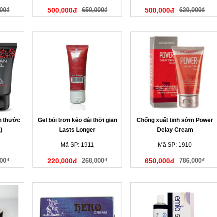
00₫
500,000đ
650,000₫
500,000đ
620,000₫
ch thước
Gel bôi trơn kéo dài thời gian
Chống xuất tinh sớm Power
)
Lasts Longer
Delay Cream
Mã SP: 1911
Mã SP: 1910
00₫
220,000đ
268,000₫
650,000đ
786,000₫