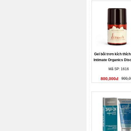
Gel bôi trơn kích thíc
Intimate Organics Dis
Spot Gel
Mã SP: 1616
800,000đ
900,0