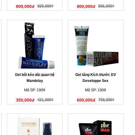
800,000đ
920,000₫
800,000đ
856,000₫
Gel bôi kéo dài quan hệ
Gel tăng Kích thước DV
Mandelay
Developpe Sex
Mã SP: 1909
Mã SP: 1908
350,000đ
421,000₫
600,000đ
759,000₫