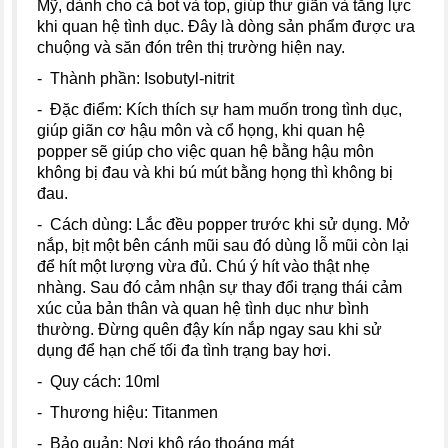
Mỹ, dành cho cả bot và top, giúp thư giãn và tăng lực
khi quan hệ tình dục. Đây là dòng sản phẩm được ưa
chuộng và săn đón trên thị trường hiện nay.
- Thành phần: Isobutyl-nitrit
- Đặc điểm: Kích thích sự ham muốn trong tình dục,
giúp giãn cơ hậu môn và cổ họng, khi quan hệ
popper sẽ giúp cho việc quan hệ bằng hậu môn
không bị đau và khi bú mút bằng họng thì không bị
đau.
- Cách dùng: Lắc đều popper trước khi sử dụng. Mở
nắp, bịt một bên cánh mũi sau đó dùng lỗ mũi còn lại
để hít một lượng vừa đủ. Chú ý hít vào thật nhẹ
nhàng. Sau đó cảm nhận sự thay đổi trạng thái cảm
xúc của bản thân và quan hệ tình dục như bình
thường. Đừng quên đậy kín nắp ngay sau khi sử
dụng để hạn chế tối đa tình trạng bay hơi.
- Quy cách: 10ml
- Thương hiệu: Titanmen
- Bảo quản: Nơi khô ráo thoáng mát