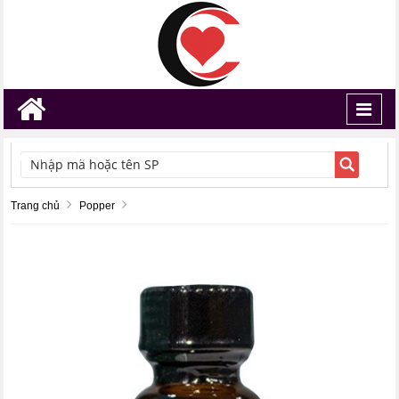
Toggl
navig
TÌM KIẾM
Trang chủ
Popper