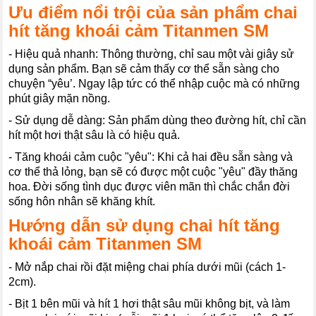
Ưu điểm nổi trội của sản phẩm chai
hít tăng khoái cảm Titanmen SM
- Hiệu quả nhanh: Thông thường, chỉ sau một vài giây sử
dụng sản phẩm. Bạn sẽ cảm thấy cơ thể sẵn sàng cho
chuyện “yêu’. Ngay lập tức có thể nhập cuộc mà có những
phút giây mặn nồng.
- Sử dụng dễ dàng: Sản phẩm dùng theo đường hít, chỉ cần
hít một hơi thật sâu là có hiệu quả.
- Tăng khoái cảm cuộc "yêu": Khi cả hai đều sẵn sàng và
cơ thể thả lỏng, bạn sẽ có được một cuộc "yêu" đầy thăng
hoa. Đời sống tình dục được viên mãn thì chắc chắn đời
sống hôn nhân sẽ khăng khít.
Hướng dẫn sử dụng chai hít tăng
khoái cảm Titanmen SM
- Mở nắp chai rồi đặt miệng chai phía dưới mũi (cách 1-
2cm).
- Bịt 1 bên mũi và hít 1 hơi thật sâu mũi không bịt, và làm