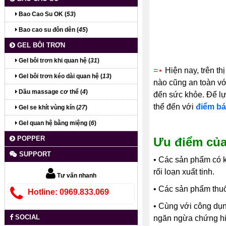
Bao Cao Su OK (
53
)
Bao cao su đôn dên (
45
)
GEL BÔI TRƠN
Gel bôi trơn khi quan hệ (
31
)
=
⋆
Hiện nay, trên th
Gel bôi trơn kéo dài quan hệ (
13
)
nào cũng an toàn vớ
Dầu massage cơ thể (
4
)
đến sức khỏe. Để lự
thể đến với
điểm bá
Gel se khít vùng kín (
27
)
Gel quan hệ bằng miệng (
6
)
POPPER
Ưu điểm của
SUPPORT
• Các sản phẩm có k
rối loạn xuất tinh.
Tư vấn nhanh
•
Các sản phẩm thuốc
Hotline: 0969.833.069
•
Cùng với công dụng
SOCIAL
ngăn ngừa chứng hi