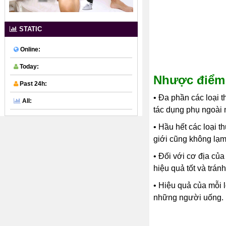
STATIC
Online:
Today:
Nhược điểm 
Past 24h:
• Đa phần các loại 
All:
tác dụng phụ ngoài
• Hầu hết các loại t
giới cũng không lạm
•
Đối với cơ địa củ
hiệu quả tốt và trán
•
Hiệu quả của mỗi l
những người uống.