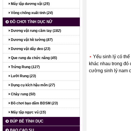
Máy tập dương vật (
25
)
Vòng chống xuất tinh (
24
)
ĐỒ CHƠI TÌNH DỤC NỮ
Dương vật rung cầm tay (
182
)
Dương vật hít tường (
87
)
Dương vật dây đeo (
23
)
⋆
Yếu sinh lý có thể
Que rung đa chức năng (
45
)
khác nhau trong đó 
Trứng Rung (
127
)
cường sinh lý nam 
Lưỡi Rung (
23
)
Dụng cụ kích hậu môn (
27
)
Chày rung (
50
)
Đồ chơi bạo dâm BDSM (
23
)
Máy tập ngực vú (
15
)
BÚP BÊ TÌNH DỤC
BAO CAO SU