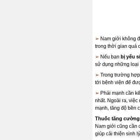
➢
Nam giới không đ
trong thời gian quá 
➢
Nếu bạn
bị yếu s
sử dụng những loại 
➢
Trong trường hợp
tới bệnh viện để đượ
➢
Phái mạnh cần kết
nhất. Ngoài ra, việ
mạnh, tăng độ bền c
Thuốc tăng cường 
Nam giới cũng cần ch
giúp cải thiện sinh l