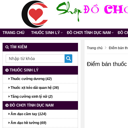
TRANG CHỦ
THUỐC SINH LÝ
ĐỒ CHƠI TÌNH DỤC NAM
ĐỒ C
TÌM KIẾM
Trang chủ
Điểm bán th
Điểm bán thuốc
THUỐC SINH LÝ
Thuốc cường dương (
42
)
Thuốc xịt kéo dài quan hệ (
36
)
Tăng cường sinh lý nữ (
2
)
ĐỒ CHƠI TÌNH DỤC NAM
Âm đạo cầm tay (
124
)
Âm đạo hít tường (
69
)