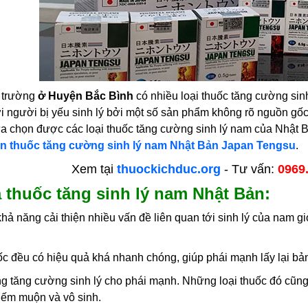
ị trường
ở Huyện Bắc Bình
có nhiều loại thuốc tăng cường sin
i người bị yếu sinh lý bởi một số sản phẩm không rõ nguồn gốc
a chọn được các loại thuốc tăng cường sinh lý nam của Nhật 
n thuốc tăng cường sinh lý nam
Nhật Bản Japan Tengsu
.
Xem tại
thuockichduc.org
- Tư vấn:
0969
 thuốc tăng sinh lý nam Nhật
Bản
:
hả năng cải thiện nhiều vấn đề liên quan tới sinh lý của nam 
 đều có hiệu quả khá nhanh chóng, giúp phái mạnh lấy lại bản
 tăng cường sinh lý cho phái mạnh. Những loại thuốc đó cũng c
ếm muộn và vô sinh.