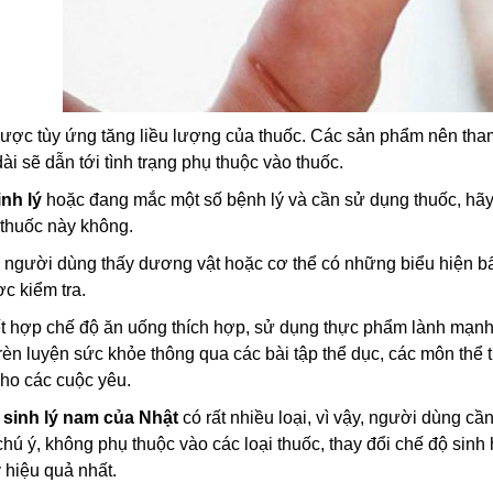
ược tùy ứng tăng liều lượng của thuốc. Các sản phẩm nên tham
dài sẽ dẫn tới tình trạng phụ thuộc vào thuốc.
inh lý
hoặc đang mắc một số bệnh lý và cần sử dụng thuốc, hãy h
thuốc này không.
 người dùng thấy dương vật hoặc cơ thể có những biểu hiện b
c kiểm tra.
 hợp chế độ ăn uống thích hợp, sử dụng thực phẩm lành mạnh, n
c rèn luyện sức khỏe thông qua các bài tập thể dục, các môn t
ho các cuộc yêu.
sinh lý nam của Nhật
có rất nhiều loại, vì vậy, người dùng c
ú ý, không phụ thuộc vào các loại thuốc, thay đổi chế độ sinh h
ý hiệu quả nhất.