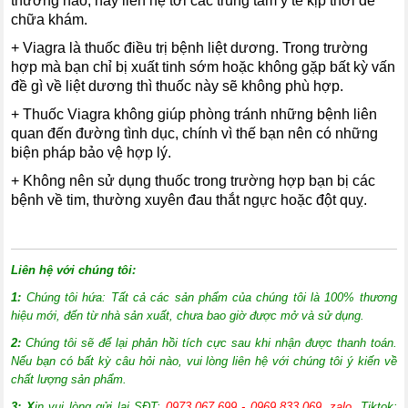
thường nào, hãy liên hệ tới các trung tâm y tế kịp thời để
chữa khám.
+ Viagra là thuốc điều trị bệnh liệt dương. Trong trường
hợp mà bạn chỉ bị xuất tinh sớm hoặc không gặp bất kỳ vấn
đề gì về liệt dương thì thuốc này sẽ không phù hợp.
+ Thuốc Viagra không giúp phòng tránh những bệnh liên
quan đến đường tình dục, chính vì thế bạn nên có những
biện pháp bảo vệ hợp lý.
+ Không nên sử dụng thuốc trong trường hợp bạn bị các
bệnh về tim, thường xuyên đau thắt ngực hoặc đột quỵ.
Liên hệ với chúng tôi:
1:
Chúng tôi hứa: Tất cả các sản phẩm của chúng tôi là 100% thương
hiệu mới, đến từ nhà sản xuất, chưa bao giờ được mở và sử dụng.
2:
Chúng tôi sẽ để lại phản hồi tích cực sau khi nhận được thanh toán.
Nếu bạn có bất kỳ câu hỏi nào, vui lòng liên hệ với chúng tôi ý kiến về
chất lượng sản phẩm.
3: X
in vui lòng gửi lại SĐT:
0973.067.699 - 0969.833.069, zalo,
Tiktok: