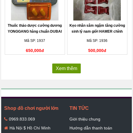
Thuốc thảo dược cường dương
Kẹo nhân sâm ngậm tăng cường
YONGGANG hàng chuẩn DUBAI
sinh lý nam giới HAMER chính
hãng
Mã SP: 1937
Mã SP: 1936
650,000đ
500,000đ
Xem thêm
Shop đồ chơi người lớn
TIN TỨC
0969.833.069
Giới thiệu chung
Hà Nội $ Hồ Chí Minh
Hướng dẫn thanh toán