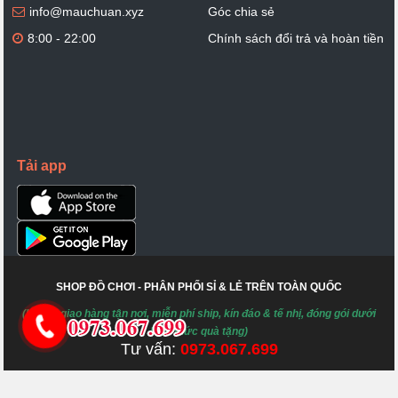
info@mauchuan.xyz
Góc chia sẻ
8:00 - 22:00
Chính sách đổi trả và hoàn tiền
Tải app
SHOP ĐỒ CHƠI - PHÂN PHỐI SỈ & LẺ TRÊN TOÀN QUỐC
(Hỗ trợ giao hàng tận nơi, miễn phí ship, kín đáo & tế nhị, đóng gói dưới
hình thức quà tặng)
Tư vấn:
0973.067.699