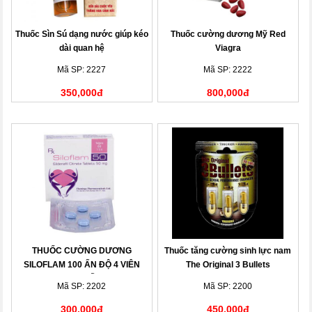
Thuốc Sìn Sú dạng nước giúp kéo
Thuốc cường dương Mỹ Red
dài quan hệ
Viagra
Mã SP: 2227
Mã SP: 2222
350,000đ
800,000đ
THUỐC CƯỜNG DƯƠNG
Thuốc tăng cường sinh lực nam
SILOFLAM 100 ẤN ĐỘ 4 VIÊN
The Original 3 Bullets
CAO CẤP
Mã SP: 2202
Mã SP: 2200
300,000đ
450,000đ