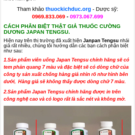
Tham khảo
thuockichduc.org
- Dược sỹ:
0969.833.069
-
0973.067.699
CÁCH PHÂN BIỆT THẬT GIẢ THUỐC CƯỜNG
DƯƠNG JAPAN TENGSU.
Hiện nay trên thị trường đã xuất hiện
Janpan Tengsu
nhái
giả rất nhiều, chúng tôi hướng dẫn các bạn cách phận biệt
như sau:
1.Sản phẩm viên uống Japan Tengsu chính hãng sẽ có
tem phản quang 7 màu và đặc biệt sẽ có dòng chữ của
công ty sản xuất chống hàng giả nhìn rõ như hình bên
dưới, Hàng giả sẽ không thấy được dòng chữ 7 màu.
2.Sản phẩm Japan Tengsu chính hãng được in trên
công nghệ cao và có logo rất là sắc nét và không mờ.