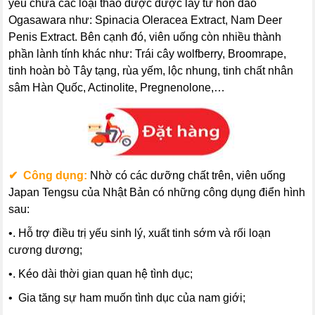
yếu chứa các loại thảo dược được lấy từ hòn đảo
Ogasawara như: Spinacia Oleracea Extract, Nam Deer
Penis Extract. Bên cạnh đó, viên uống còn nhiều thành
phần lành tính khác như: Trái cây wolfberry, Broomrape,
tinh hoàn bò Tây tạng, rùa yếm, lộc nhung, tinh chất nhân
sâm Hàn Quốc, Actinolite, Pregnenolone,…
✔ Công dụng:
Nhờ có các dưỡng chất trên, viên uống
Japan Tengsu của Nhật Bản có những công dụng điển hình
sau:
•. Hỗ trợ điều trị yếu sinh lý, xuất tinh sớm và rối loạn
cương dương;
•. Kéo dài thời gian quan hệ tình dục;
• Gia tăng sự ham muốn tình dục của nam giới;