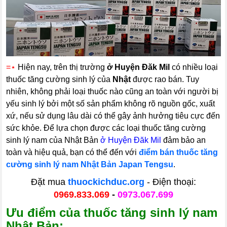
=
⋆
Hiện nay, trên thị trường
ở Huyện Đăk Mil
có nhiều loại
thuốc tăng cường sinh lý của
Nhật
được rao bán. Tuy
nhiên, không phải loại thuốc nào cũng an toàn với người bị
yếu sinh lý bởi một số sản phẩm không rõ nguồn gốc, xuất
xứ, nếu sử dụng lâu dài có thể gây ảnh hưởng tiêu cực đến
sức khỏe. Để lựa chọn được các loại thuốc tăng cường
sinh lý nam của Nhật Bản
ở Huyện Đăk Mil
đảm bảo an
toàn và hiệu quả, bạn có thể đến với
điểm bán thuốc tăng
cường sinh lý nam
Nhật Bản Japan Tengsu
.
Đặt mua
thuockichduc.org
- Điện thoại:
0969.833.069
-
0973.067.699
Ưu điểm của thuốc tăng sinh lý nam
Nhật
Bản
: