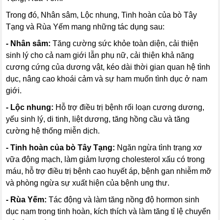
Trong đó, Nhân sâm, Lộc nhung, Tinh hoàn của bò Tây
Tạng và Rùa Yếm mang những tác dụng sau:
- Nhân sâm:
Tăng cường sức khỏe toàn diện, cải thiện
sinh lý cho cả nam giới lẫn phụ nữ, cải thiện khả năng
cương cứng của dương vật, kéo dài thời gian quan hệ tình
dục, nâng cao khoái cảm và sự ham muốn tình dục ở nam
giới.
- Lộc nhung:
Hỗ trợ điều trị bệnh rối loạn cương dương,
yếu sinh lý, di tinh, liệt dương, tăng hồng cầu và tăng
cường hệ thống miễn dịch.
- Tinh hoàn của bò Tây Tạng:
Ngăn ngừa tình trạng xơ
vữa động mạch, làm giảm lượng cholesterol xấu có trong
máu, hỗ trợ điều trị bệnh cao huyết áp, bệnh gan nhiễm mỡ
và phòng ngừa sự xuất hiện của bệnh ung thư.
- Rùa Yếm:
Tác động và làm tăng nồng độ hormon sinh
dục nam trong tinh hoàn, kích thích và làm tăng tỉ lệ chuyển