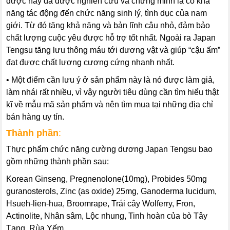
dược này đã được nghiên cứu và chứng minh là có khả
năng tác động đến chức năng sinh lý, tình dục của nam
giới. Từ đó tăng khả năng và bản lĩnh cậu nhỏ, đảm bảo
chất lượng cuộc yêu được hỗ trợ tốt nhất. Ngoài ra Japan
Tengsu tăng lưu thông máu tới dương vật và giúp “cậu ấm”
đạt được chất lượng cương cứng nhanh nhất.
• Một điểm cần lưu ý ở sản phẩm này là nó được làm giả,
làm nhái rất nhiều, vì vậy người tiêu dùng cần tìm hiểu thật
kĩ về mẫu mã sản phẩm và nên tìm mua tại những địa chỉ
bán hàng uy tín.
Thành phần
:
Thực phẩm chức năng cường dương Japan Tengsu bao
gồm những thành phần sau:
Korean Ginseng, Pregnenolone(10mg), Probides 50mg
guranosterols, Zinc (as oxide) 25mg, Ganoderma lucidum,
Hsueh-lien-hua, Broomrape, Trái cây Wolferry, Fron,
Actinolite, Nhân sâm, Lộc nhung, Tinh hoàn của bò Tây
Tạng, Rùa Yếm.