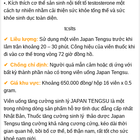
•. Kích thích cơ thể sản sinh nội tiết tố testosterone một
cách tự nhiên nhằm cải thiện sức khỏe tổng thể và sức
khỏe sinh dục toàn diện.
tcslts
✔ Liều lượng:
Sử dụng một viên Japan Tengsu trước khi
lâm trận khoảng 20 – 30 phút. Công hiệu của viên thuốc khi
đi vào cơ thể trong vòng 72 giờ đồng hồ.
✔ Chống chỉ định:
Người quá mẫn cảm hoặc dị ứng với
bất kỳ thành phần nào có trong viên uống Japan Tengsu.
✔ Giá khu vực:
Khoảng 650.000 đồng/ hộp 16 viên x 0.5
gram.
Viên uống tăng cường sinh lý
JAPAN TENGSU
là một
trong những dòng sản phẩm hỗ trợ tình dục đẳng cấp nhất
Nhật Bản,
Thuốc tăng cường sinh lý thảo dược
Japan
Tengsu
tăng cường khả năng cương cứng, kéo dài thời
gian quan hệ, bồi bổ cơ thể, bổ thận nam, rất tốt cho sức
khoẻ nam giới.