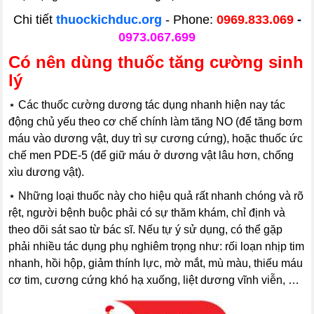
Chi tiết
thuockichduc.org
- Phone:
0969.833.069
-
0973.067.699
Có nên dùng thuốc tăng cường sinh
lý
⋆
Các thuốc cường dương tác dụng nhanh hiện nay tác
động chủ yếu theo cơ chế chính làm tăng NO (để tăng bơm
máu vào dương vật, duy trì sự cương cứng), hoặc thuốc ức
chế men PDE-5 (để giữ máu ở dương vật lâu hơn, chống
xìu dương vật).
⋆
Những loại thuốc này cho hiệu quả rất nhanh chóng và rõ
rệt, người bệnh buộc phải có sự thăm khám, chỉ định và
theo dõi sát sao từ bác sĩ. Nếu tự ý sử dụng, có thể gặp
phải nhiều tác dụng phụ nghiêm trọng như: rối loạn nhịp tim
nhanh, hồi hộp, giảm thính lực, mờ mắt, mù màu, thiếu máu
cơ tim, cương cứng khó hạ xuống, liệt dương vĩnh viễn, …