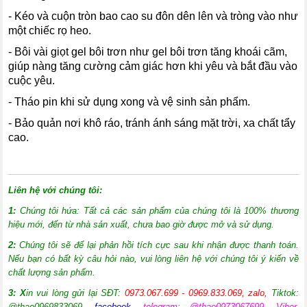
- Kéo và cuộn tròn bao cao su đôn dên lên và tròng vào như
một chiếc rọ heo.
- Bôi vài giọt gel bôi trơn như gel bôi trơn tăng khoái cãm,
giúp nàng tăng cường cảm giác hơn khi yêu và bắt đầu vào
cuộc yêu.
- Tháo pin khi sử dụng xong và vệ sinh sản phẩm.
- Bảo quản nơi khô ráo, tránh ánh sáng mặt trời, xa chất tẩy
cao.
Liên hệ với chúng tôi:
1:
Chúng tôi hứa: Tất cả các sản phẩm của chúng tôi là 100% thương
hiệu mới, đến từ nhà sản xuất, chưa bao giờ được mở và sử dụng.
2:
Chúng tôi sẽ để lại phản hồi tích cực sau khi nhận được thanh toán.
Nếu bạn có bất kỳ câu hỏi nào, vui lòng liên hệ với chúng tôi ý kiến về
chất lượng sản phẩm.
3: X
in vui lòng gửi lại SĐT:
0973.067.699 - 0969.833.069, zalo,
Tiktok:
@thao0969833069
,
facebook
,
telegram: @thao0973067699, Viber,