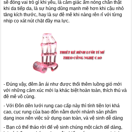
sẽ đóng vai trò gì khi yêu, là cảm giác ấm nóng chân thật
khi da tiếp da, là sự hùng dũng mạnh mẽ hơn khi cậu nhỏ
tăng kích thước, hay là sự đê mê khi nàng rên rỉ với từng
nhịp cọ xát nút chặt đầy ma lực.
- Đúng vậy, đêm ân ái như được thổi thêm luồng gió mới
với những cảm xúc mới lạ khác biệt hoàn toàn, thích thú và
đê mê vô cùng.
- Với Đôn dên lưới rung cao cấp này thì tính tiện lợi khá
cao, cục rung của bao đôn nằm dưới nhánh sản phẩm
dạng inox nên việc sử dụng oan toàn, và vệ sinh dễ dàng
- Bạn có thể tháo rời để vệ sinh chúng một cách dể dàng,