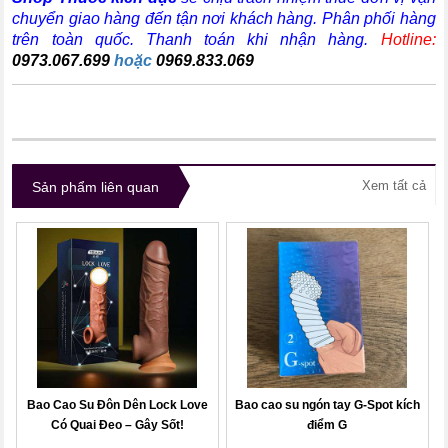
chuyển giao hàng đến tận nơi khách hàng
. Phân phối hàng
trên toàn quốc. Thanh toán khi nhận hàng.
Hotline:
0973.067.699
hoặc
0969.833.069
Xem tất cả
Sản phẩm liên quan
Bao Cao Su Đôn Dên Lock Love
Bao cao su ngón tay G-Spot kích
Có Quai Đeo – Gây Sốt!
điểm G