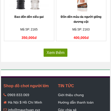
Bao đôn dên siêu gai
Đôn dên màu da người giống
dương vật
Mã SP: 2165
Mã SP: 2163
350,000đ
400,000đ
Xem thêm
Shop đồ chơi người lớn
TIN TỨC
0969.833.069
Giới thiệu chung
Hà Nội $ Hồ Chí Minh
Hướng dẫn thanh toán
info@mauchuan.xyz
Góc chia sẻ