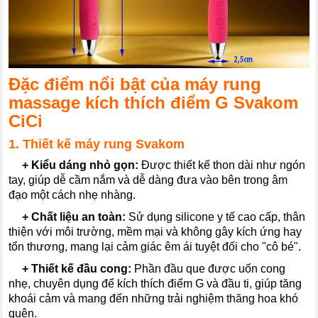
Đặc điểm nổi bật của máy rung
massage kích thích điểm G Svakom
CiCi
1. Thiết kế máy rung Svakom
---
+
Kiểu dáng nhỏ gọn:
Được thiết kế thon dài như ngón
tay, giúp dễ cầm nắm và dễ dàng đưa vào bên trong âm
đạo một cách nhẹ nhàng.
---
+
Chất liệu an toàn:
Sử dụng silicone y tế cao cấp, thân
thiện với môi trường, mềm mại và không gây kích ứng hay
tổn thương, mang lại cảm giác êm ái tuyệt đối cho "cô bé".
---
+
Thiết kế đầu cong:
Phần đầu que được uốn cong
nhẹ, chuyên dụng để kích thích điểm G và đầu ti, giúp tăng
khoái cảm và mang đến những trải nghiệm thăng hoa khó
quên.