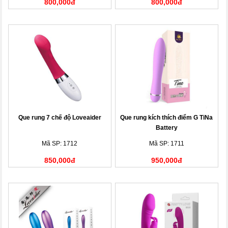
800,000đ
800,000đ
Que rung 7 chế độ Loveaider
Que rung kích thích điểm G TiNa
Battery
Mã SP: 1712
Mã SP: 1711
850,000đ
950,000đ