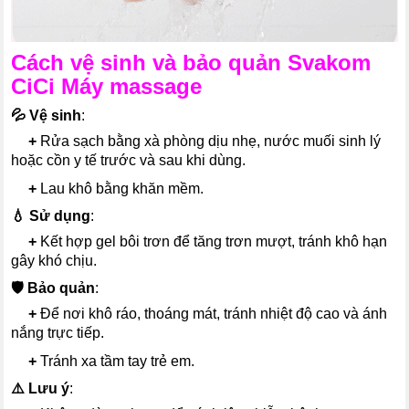
Cách vệ sinh và bảo quản Svakom
CiCi Máy massage
💦 Vệ sinh
:
---
+
Rửa sạch bằng xà phòng dịu nhẹ, nước muối sinh lý
hoặc cồn y tế trước và sau khi dùng.
---
+
Lau khô bằng khăn mềm.
💧 Sử dụng
:
---
+
Kết hợp gel bôi trơn để tăng trơn mượt, tránh khô hạn
gây khó chịu.
🛡️ Bảo quản
:
---
+
Để nơi khô ráo, thoáng mát, tránh nhiệt độ cao và ánh
nắng trực tiếp.
---
+
Tránh xa tầm tay trẻ em.
⚠️ Lưu ý
: