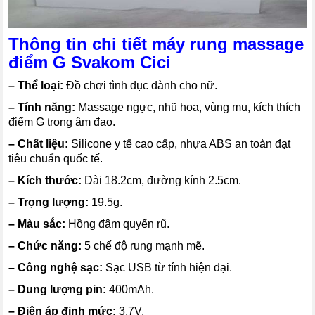
Thông tin chi tiết máy rung massage
điểm G Svakom Cici
–
Thể loại:
Đồ chơi tình dục dành cho nữ.
–
Tính năng:
Massage ngực, nhũ hoa, vùng mu, kích thích
điểm G trong âm đạo.
–
Chất liệu:
Silicone y tế cao cấp, nhựa ABS an toàn đạt
tiêu chuẩn quốc tế.
–
Kích thước:
Dài 18.2cm, đường kính 2.5cm.
–
Trọng lượng:
19.5g.
–
Màu sắc:
Hồng đậm quyến rũ.
–
Chức năng:
5 chế độ rung mạnh mẽ.
–
Công nghệ sạc:
Sạc USB từ tính hiện đại.
–
Dung lượng pin:
400mAh.
–
Điện áp định mức:
3.7V.