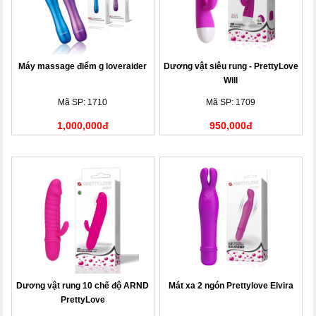
Máy massage điểm g loveraider
Dương vật siêu rung - PrettyLove
Will
Mã SP: 1710
Mã SP: 1709
1,000,000đ
950,000đ
Dương vật rung 10 chế độ ARND
Mát xa 2 ngón Prettylove Elvira
PrettyLove