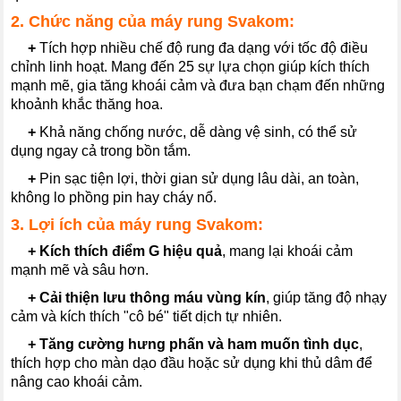
2. Chức năng của máy rung Svakom:
---
+
Tích hợp nhiều chế độ rung đa dạng với tốc độ điều
chỉnh linh hoạt. Mang đến 25 sự lựa chọn giúp kích thích
mạnh mẽ, gia tăng khoái cảm và đưa bạn chạm đến những
khoảnh khắc thăng hoa.
---
+
Khả năng chống nước, dễ dàng vệ sinh, có thể sử
dụng ngay cả trong bồn tắm.
---
+
Pin sạc tiện lợi, thời gian sử dụng lâu dài, an toàn,
không lo phồng pin hay cháy nổ.
3. Lợi ích của máy rung Svakom:
---
+
Kích thích điểm G hiệu quả
, mang lại khoái cảm
mạnh mẽ và sâu hơn.
---
+
Cải thiện lưu thông máu vùng kín
, giúp tăng độ nhạy
cảm và kích thích "cô bé" tiết dịch tự nhiên.
---
+
Tăng cường hưng phấn và ham muốn tình dục
,
thích hợp cho màn dạo đầu hoặc sử dụng khi thủ dâm để
nâng cao khoái cảm.