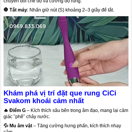
chuyển đổi chế độ và cường độ rung.
🛑 Tắt máy
: Nhấn giữ nút (S) khoảng 2–3 giây để tắt.
Khám phá vị trí đặt que rung CiCi
Svakom khoái cảm nhất
🔥 Điểm G
– Kích thích sâu bên trong âm đạo, mang lại cảm
giác "phê" chảy nước.
💦 Mu âm vật
– Tăng cường hưng phấn, kích thích nhạy
cảm.