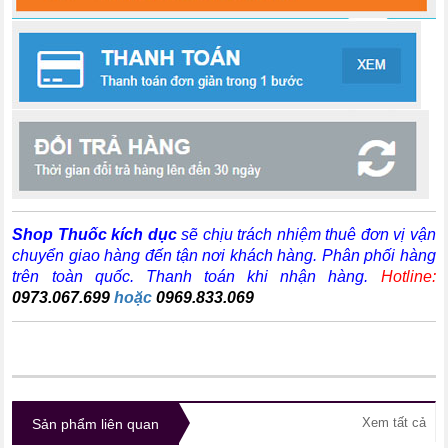
Shop Thuốc kích dục
sẽ chịu trách nhiệm thuê đơn vị vận
chuyển giao hàng đến tận nơi khách hàng
. Phân phối hàng
trên toàn quốc. Thanh toán khi nhận hàng.
Hotline:
0973.067.699
hoặc
0969.833.069
Xem tất cả
Sản phẩm liên quan