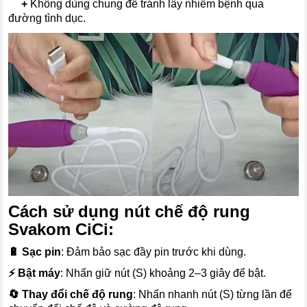
---
+
Không dùng chung để tránh lây nhiễm bệnh qua
đường tình dục.
Cách sử dụng nút chế độ rung
Svakom CiCi:
🔋 Sạc pin
: Đảm bảo sạc đầy pin trước khi dùng.
⚡ Bật máy
: Nhấn giữ nút (S) khoảng 2–3 giây để bật.
🔄 Thay đổi chế độ rung
: Nhấn nhanh nút (S) từng lần để