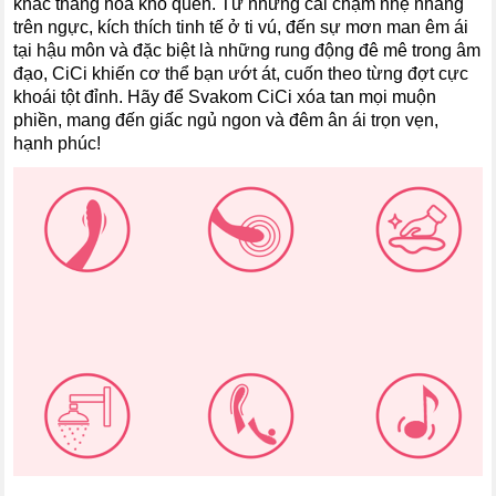
khắc thăng hoa khó quên. Từ những cái chạm nhẹ nhàng
trên ngực, kích thích tinh tế ở ti vú, đến sự mơn man êm ái
tại hậu môn và đặc biệt là những rung động đê mê trong âm
đạo, CiCi khiến cơ thể bạn ướt át, cuốn theo từng đợt cực
khoái tột đỉnh. Hãy để Svakom CiCi xóa tan mọi muộn
phiền, mang đến giấc ngủ ngon và đêm ân ái trọn vẹn,
hạnh phúc!