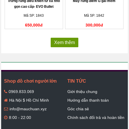
Trứng rung điều khiển từ xa nhỏ
Máy rung điểm G gai mềm
gọn cao cấp- EVO Bullet
Mã SP: 1843
Mã SP: 1842
650,000đ
300,000đ
Xem thêm
Shop đồ chơi người lớn
TIN TỨC
0969.833.069
Giới thiệu chung
Hà Nội $ Hồ Chí Minh
Hướng dẫn thanh toán
info@mauchuan.xyz
Góc chia sẻ
8:00 - 22:00
Chính sách đổi trả và hoàn tiền