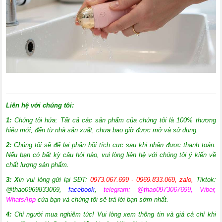
Liên hệ với chúng tôi:
1:
Chúng tôi hứa: Tất cả các sản phẩm của chúng tôi là 100% thương
hiệu mới, đến từ nhà sản xuất, chưa bao giờ được mở và sử dụng.
2:
Chúng tôi sẽ để lại phản hồi tích cực sau khi nhận được thanh toán.
Nếu bạn có bất kỳ câu hỏi nào, vui lòng liên hệ với chúng tôi ý kiến về
chất lượng sản phẩm.
3: X
in vui lòng gửi lại SĐT:
0973.067.699 - 0969.833.069, zalo,
Tiktok:
@thao0969833069
,
facebook
,
telegram: @thao0973067699, Viber,
WhatsApp
của bạn và chúng tôi sẽ trả lời bạn sớm nhất.
4:
Chỉ người mua nghiêm túc! Vui lòng xem thông tin và giá cả chỉ khi