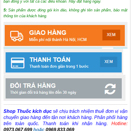
bạn đồng ý với tất cả các điều khoản. Hãy đặt hàng ngay.
5:
Sản phẩm được đóng gói kín đáo, không ghi tên sản phẩm, bảo mật
thông tin của khách hàng.
Shop Thuốc kích dục
sẽ chịu trách nhiệm thuê đơn vị vận
chuyển giao hàng đến tận nơi khách hàng
. Phân phối hàng
trên toàn quốc. Thanh toán khi nhận hàng.
Hotline:
0973.067.699
hoặc
0969.833.069