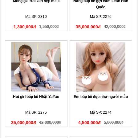
Mông giả Hot Girl đẹp mê li
Nàng búp bê gợi cảm Leah Hàn
Quốc
Mã SP: 2310
Mã SP: 2276
1,300,000đ
1,550,000₫
35,000,000đ
42,000,000₫
Hot girl búp bê Nhật YaYao
Em búp bê đẹp như người mẫu
Mã SP: 2275
Mã SP: 2274
35,000,000đ
42,000,000₫
4,500,000đ
5,000,000₫