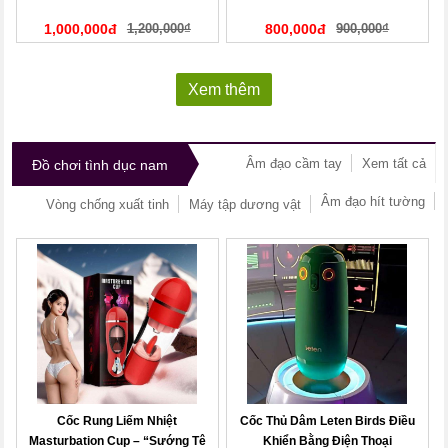
1,000,000đ
1,200,000₫
800,000đ
900,000₫
Xem thêm
Âm đạo cầm tay
Xem tất cả
Đồ chơi tình dục nam
Âm đạo hít tường
Vòng chống xuất tinh
Máy tập dương vật
Cốc Rung Liếm Nhiệt
Cốc Thủ Dâm Leten Birds Điều
Masturbation Cup – “Sướng Tê
Khiển Bằng Điện Thoại