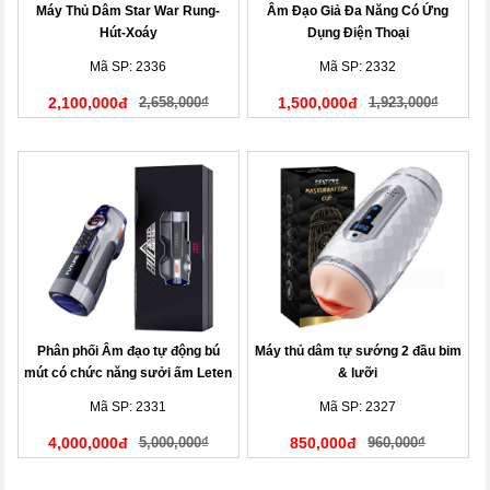
Máy Thủ Dâm Star War Rung-
Âm Đạo Giả Đa Năng Có Ứng
Hút-Xoáy
Dụng Điện Thoại
Mã SP: 2336
Mã SP: 2332
2,100,000đ
2,658,000₫
1,500,000đ
1,923,000₫
Phân phối Âm đạo tự động bú
Máy thủ dâm tự sướng 2 đầu bim
mút có chức năng sưởi ấm Leten
& lưỡi
Future
Mã SP: 2331
Mã SP: 2327
4,000,000đ
5,000,000₫
850,000đ
960,000₫