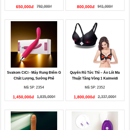
650,000đ
792,000₫
800,000đ
941,000₫
Svakom CiCi - Máy Rung Điểm G
Quyến Rũ Tức Thì – Áo Lót Ma
Chất Lượng, Sướng Phê
Thuật Tăng Vòng 1 Kaimeidi
Mã SP: 2354
Mã SP: 2352
1,450,000đ
1,835,000₫
1,800,000đ
2,337,000₫