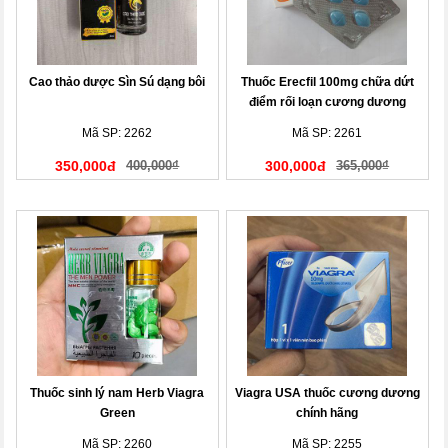
Cao thảo dược Sìn Sú dạng bôi
Thuốc Erecfil 100mg chữa dứt
điểm rối loạn cương dương
Mã SP: 2262
Mã SP: 2261
350,000đ
400,000₫
300,000đ
365,000₫
Thuốc sinh lý nam Herb Viagra
Viagra USA thuốc cương dương
Green
chính hãng
Mã SP: 2260
Mã SP: 2255