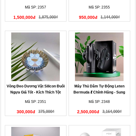
Người”
Mã SP: 2357
Mã SP: 2355
1,500,000đ
1,875,000₫
950,000đ
1,144,000₫
Vòng Đeo Dương Vật Silicon Đuôi
Máy Thủ Dâm Tự Động Leten
Ngựa Giá Tốt - Kích Thích Tột
Bermuda 💃 Chính Hãng - Sung
Đỉnh
Sướng
Mã SP: 2351
Mã SP: 2348
300,000đ
375,000₫
2,500,000đ
3,164,000₫