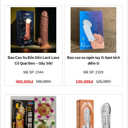
Bao Cao Su Đôn Dên Lock Love
Bao cao su ngón tay G-Spot kích
Có Quai Đeo – Gây Sốt!
điểm G
Mã SP: 2344
Mã SP: 2329
400,000đ
500,000₫
100,000đ
125,000₫