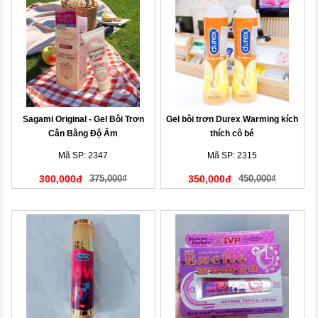
Sagami Original - Gel Bôi Trơn
Gel bôi trơn Durex Warming kích
Cân Bằng Độ Ẩm
thích cô bé
Mã SP: 2347
Mã SP: 2315
300,000đ
375,000₫
350,000đ
450,000₫