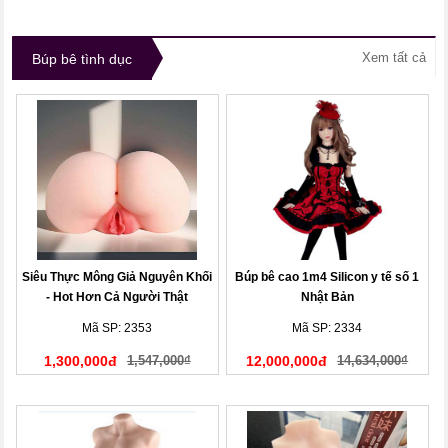
Xem tất cả
Búp bê tình dục
Siêu Thực Mông Giả Nguyên Khối
Búp bê cao 1m4 Silicon y tế số 1
- Hot Hơn Cả Người Thật
Nhật Bản
Mã SP: 2353
Mã SP: 2334
1,300,000đ
1,547,000₫
12,000,000đ
14,634,000₫