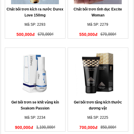
Chất bôi trơn kích ra nước Durex
Chất bôi trơn tình dục Excite
Love 150mg
Woman
Mã SP: 2293
Mã SP: 2279
500,000đ
670,000₫
550,000đ
670,000₫
Gel bôi trơn se khít vùng kín
Gel bôi trơn tăng kích thước
Svakom Passion
dương vật
Mã SP: 2234
Mã SP: 2225
900,000đ
1,100,000₫
700,000đ
850,000₫