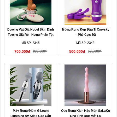
Dương Vật Giả Nobel Skin Dính
Trứng Rung Kẹp Đầu Ti Omysky
Tường Giá Rẻ - Hưng Phấn Tột
– Phê Cực Đã
Đỉnh
Mã SP: 2345
Mã SP: 2343
700,000đ
886,000₫
500,000đ
595,000₫
Máy Rung Điểm G Leten
Que Rung Kích Hậu Môn GaLaKu
Lightning AV Stick Cao Cấp
Cho Tình Dục Mới Lạ