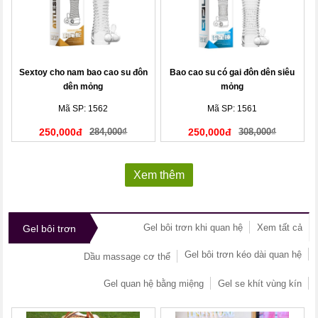
Sextoy cho nam bao cao su đôn
Bao cao su có gai đôn dên siêu
dên mỏng
mỏng
Mã SP: 1562
Mã SP: 1561
250,000đ
284,000₫
250,000đ
308,000₫
Xem thêm
Gel bôi trơn khi quan hệ
Xem tất cả
Gel bôi trơn
Gel bôi trơn kéo dài quan hệ
Dầu massage cơ thể
Gel quan hệ bằng miệng
Gel se khít vùng kín