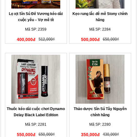
Lọ xịt Sìn Sú Đế Vương kéo dài
Kẹo rung lắc đê mê Stony chính
cuộc yêu – Vợ mê tít
hãng
Mã SP: 2359
Mã SP: 2284
400,000đ
512,000₫
500,000đ
650,000₫
Thuốc kéo dài cuộc chơi Dynamo
Thảo dược Sìn Sú Tây Nguyên
Delay Black Label Edition
chính hãng
Mã SP: 2281
Mã SP: 2280
550,000đ
650,000₫
350,000đ
430,000₫