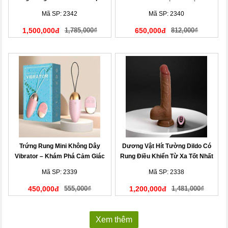
Không Dây Tiện Lợi
Mã SP: 2342
Mã SP: 2340
1,500,000đ
1,785,000₫
650,000đ
812,000₫
Trứng Rung Mini Không Dây
Dương Vật Hít Tường Dildo Có
Vibrator – Khám Phá Cảm Giác
Rung Điều Khiển Từ Xa Tốt Nhất
Mới
Mã SP: 2339
Mã SP: 2338
450,000đ
555,000₫
1,200,000đ
1,481,000₫
Xem thêm