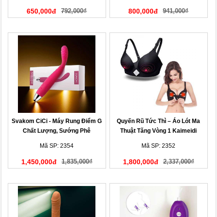
650,000đ
792,000₫
800,000đ
941,000₫
Svakom CiCi - Máy Rung Điểm G
Quyến Rũ Tức Thì – Áo Lót Ma
Chất Lượng, Sướng Phê
Thuật Tăng Vòng 1 Kaimeidi
Mã SP: 2354
Mã SP: 2352
1,450,000đ
1,835,000₫
1,800,000đ
2,337,000₫