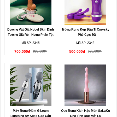
Dương Vật Giả Nobel Skin Dính
Trứng Rung Kẹp Đầu Ti Omysky
Tường Giá Rẻ - Hưng Phấn Tột
– Phê Cực Đã
Đỉnh
Mã SP: 2345
Mã SP: 2343
700,000đ
886,000₫
500,000đ
595,000₫
Máy Rung Điểm G Leten
Que Rung Kích Hậu Môn GaLaKu
Lightning AV Stick Cao Cấp
Cho Tình Dục Mới Lạ