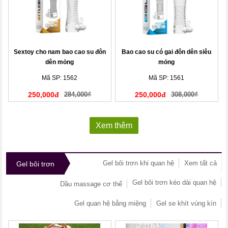
Sextoy cho nam bao cao su đôn
Bao cao su có gai đôn dên siêu
dên mỏng
mỏng
Mã SP: 1562
Mã SP: 1561
250,000đ
284,000₫
250,000đ
308,000₫
Xem thêm
Gel bôi trơn khi quan hệ
Xem tất cả
Gel bôi trơn
Gel bôi trơn kéo dài quan hệ
Dầu massage cơ thể
Gel quan hệ bằng miệng
Gel se khít vùng kín