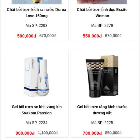
Chất bôi trơn kích ra nước Durex
Chất bôi trơn tình dục Excite
Love 150mg
Woman
Mã SP: 2293
Mã SP: 2279
500,000đ
670,000₫
550,000đ
670,000₫
Gel bôi trơn se khít vùng kín
Gel bôi trơn tăng kích thước
Svakom Passion
dương vật
Mã SP: 2234
Mã SP: 2225
900,000đ
1,100,000₫
700,000đ
850,000₫