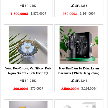
Người”
Mã SP: 2357
Mã SP: 2355
1,500,000đ
1,875,000₫
950,000đ
1,144,000₫
Vòng Đeo Dương Vật Silicon Đuôi
Máy Thủ Dâm Tự Động Leten
Ngựa Giá Tốt - Kích Thích Tột
Bermuda 💃 Chính Hãng - Sung
Đỉnh
Sướng
Mã SP: 2351
Mã SP: 2348
300,000đ
375,000₫
2,500,000đ
3,164,000₫