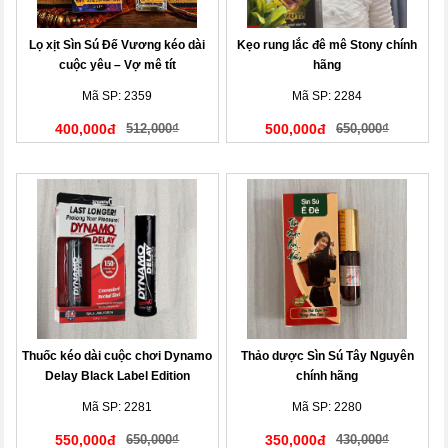
Lọ xịt Sìn Sú Đế Vương kéo dài
Kẹo rung lắc đê mê Stony chính
cuộc yêu – Vợ mê tít
hãng
Mã SP: 2359
Mã SP: 2284
400,000đ
512,000₫
500,000đ
650,000₫
Thuốc kéo dài cuộc chơi Dynamo
Thảo dược Sìn Sú Tây Nguyên
Delay Black Label Edition
chính hãng
Mã SP: 2281
Mã SP: 2280
550,000đ
650,000₫
350,000đ
430,000₫