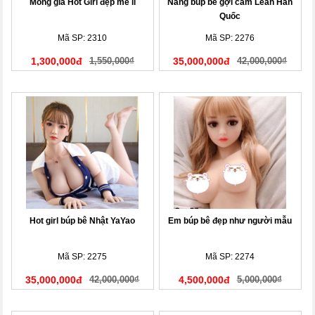
Mông giả Hot Girl đẹp mê li
Nàng búp bê gợi cảm Leah Hàn
Quốc
Mã SP: 2310
Mã SP: 2276
1,300,000đ
1,550,000₫
35,000,000đ
42,000,000₫
Hot girl búp bê Nhật YaYao
Em búp bê đẹp như người mẫu
Mã SP: 2275
Mã SP: 2274
35,000,000đ
42,000,000₫
4,500,000đ
5,000,000₫