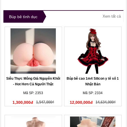
Xem tất cả
Búp bê tình dục
Siêu Thực Mông Giả Nguyên Khối
Búp bê cao 1m4 Silicon y tế số 1
- Hot Hơn Cả Người Thật
Nhật Bản
Mã SP: 2353
Mã SP: 2334
1,300,000đ
1,547,000₫
12,000,000đ
14,634,000₫