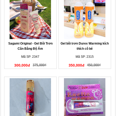
Sagami Original - Gel Bôi Trơn
Gel bôi trơn Durex Warming kích
Cân Bằng Độ Ẩm
thích cô bé
Mã SP: 2347
Mã SP: 2315
300,000đ
375,000₫
350,000đ
450,000₫