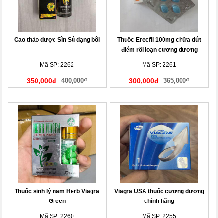
Cao thảo dược Sìn Sú dạng bôi
Thuốc Erecfil 100mg chữa dứt
điểm rối loạn cương dương
Mã SP: 2262
Mã SP: 2261
350,000đ
400,000₫
300,000đ
365,000₫
Thuốc sinh lý nam Herb Viagra
Viagra USA thuốc cương dương
Green
chính hãng
Mã SP: 2260
Mã SP: 2255