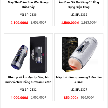
Máy Thủ Dâm Star War Rung-
Âm Đạo Giả Đa Năng Có Ứng
Hút-Xoáy
Dụng Điện Thoại
Mã SP: 2336
Mã SP: 2332
2,100,000đ
2,658,000₫
1,500,000đ
1,923,000₫
Phân phối Âm đạo tự động bú
Máy thủ dâm tự sướng 2 đầu bim
mút có chức năng sưởi ấm Leten
& lưỡi
Future
Mã SP: 2331
Mã SP: 2327
4,000,000đ
5,000,000₫
850,000đ
960,000₫