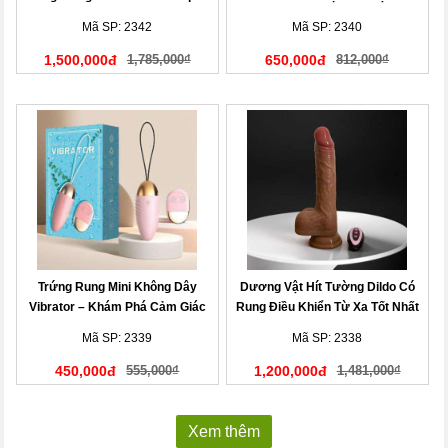
Không Dây Tiện Lợi
Mã SP: 2342
Mã SP: 2340
1,500,000đ
1,785,000₫
650,000đ
812,000₫
Trứng Rung Mini Không Dây
Dương Vật Hít Tường Dildo Có
Vibrator – Khám Phá Cảm Giác
Rung Điều Khiển Từ Xa Tốt Nhất
Mới
Mã SP: 2339
Mã SP: 2338
450,000đ
555,000₫
1,200,000đ
1,481,000₫
Xem thêm