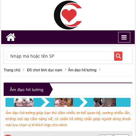
Toggl
navig
TÌM KIẾM
Trang chủ
Đồ chơi tình dục nam
Âm đạo hít tường
Âm đạo hít tường
Âm đạo hút tường giúp bạn thủ dâm nhiều tư thế quan hệ, sướng nhiều lần,
không mỏi tay cầm nặng nề, có chân hít vững chắc giúp người dùng thoải
mái lựa chọn vị trí thích hợp cho mình.