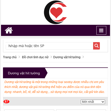
Toggl
navig
TÌM KIẾM
Trang chủ
Đồ chơi tình dục nữ
Dương vật hít tường
Dương vật hít tường
Dương vật hít tường là một trong những loại sextoy được nhiều chị em yêu
thích nhất, dương vật giả hít tường thể hiện ưu điểm của nó qua tính tiện
dụng: nhanh, bổ, rẻ, dễ sử dụng,...sử dụng mọi nơi mọi lúc, cất giữ kín đáo.
87