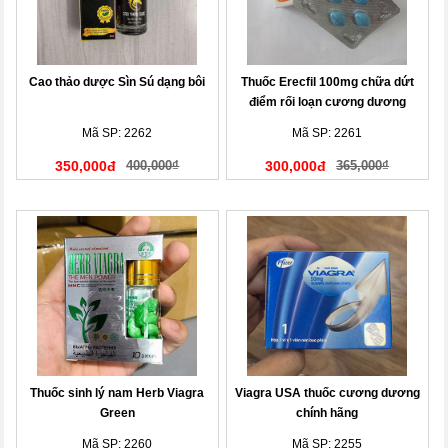
Cao thảo dược Sìn Sú dạng bôi
Thuốc Erecfil 100mg chữa dứt
điểm rối loạn cương dương
Mã SP: 2262
Mã SP: 2261
350,000đ
400,000₫
300,000đ
365,000₫
Thuốc sinh lý nam Herb Viagra
Viagra USA thuốc cương dương
Green
chính hãng
Mã SP: 2260
Mã SP: 2255