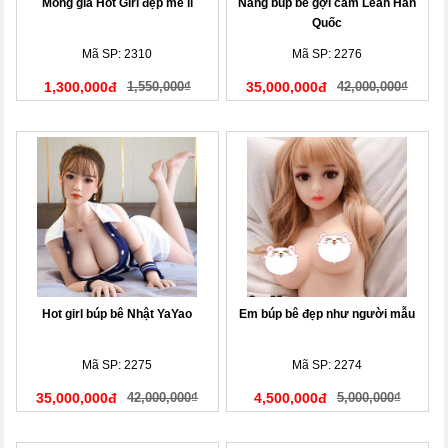
Mông giả Hot Girl đẹp mê li
Nàng búp bê gợi cảm Leah Hàn
Quốc
Mã SP: 2310
Mã SP: 2276
1,300,000đ
1,550,000₫
35,000,000đ
42,000,000₫
Hot girl búp bê Nhật YaYao
Em búp bê đẹp như người mẫu
Mã SP: 2275
Mã SP: 2274
35,000,000đ
42,000,000₫
4,500,000đ
5,000,000₫