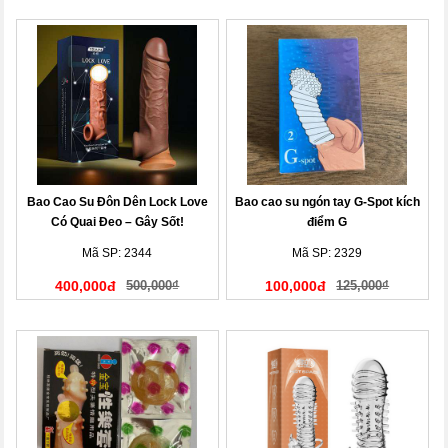
Bao Cao Su Đôn Dên Lock Love
Bao cao su ngón tay G-Spot kích
Có Quai Đeo – Gây Sốt!
điểm G
Mã SP: 2344
Mã SP: 2329
400,000đ
500,000₫
100,000đ
125,000₫