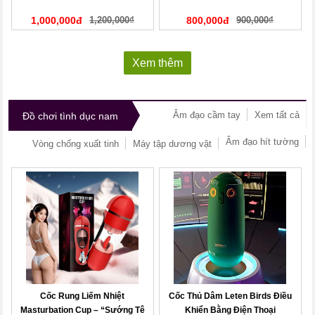
1,000,000đ
1,200,000₫
800,000đ
900,000₫
Xem thêm
Âm đạo cầm tay
Xem tất cả
Đồ chơi tình dục nam
Âm đạo hít tường
Vòng chống xuất tinh
Máy tập dương vật
Cốc Rung Liếm Nhiệt
Cốc Thủ Dâm Leten Birds Điều
Masturbation Cup – “Sướng Tê
Khiển Bằng Điện Thoại