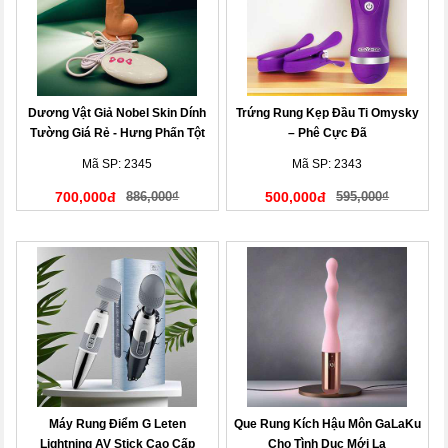
Dương Vật Giả Nobel Skin Dính
Trứng Rung Kẹp Đầu Ti Omysky
Tường Giá Rẻ - Hưng Phấn Tột
– Phê Cực Đã
Đỉnh
Mã SP: 2345
Mã SP: 2343
700,000đ
886,000₫
500,000đ
595,000₫
Máy Rung Điểm G Leten
Que Rung Kích Hậu Môn GaLaKu
Lightning AV Stick Cao Cấp
Cho Tình Dục Mới Lạ