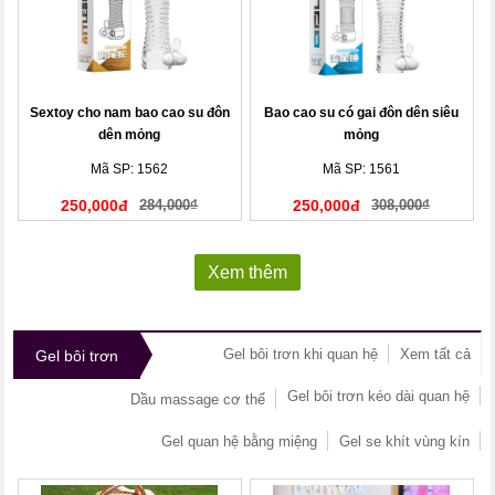
Sextoy cho nam bao cao su đôn
Bao cao su có gai đôn dên siêu
dên mỏng
mỏng
Mã SP: 1562
Mã SP: 1561
250,000đ
284,000₫
250,000đ
308,000₫
Xem thêm
Gel bôi trơn khi quan hệ
Xem tất cả
Gel bôi trơn
Gel bôi trơn kéo dài quan hệ
Dầu massage cơ thể
Gel quan hệ bằng miệng
Gel se khít vùng kín