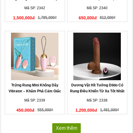
Không Dây Tiện Lợi
Mã SP: 2342
Mã SP: 2340
1,500,000đ
1,785,000₫
650,000đ
812,000₫
Trứng Rung Mini Không Dây
Dương Vật Hít Tường Dildo Có
Vibrator – Khám Phá Cảm Giác
Rung Điều Khiển Từ Xa Tốt Nhất
Mới
Mã SP: 2339
Mã SP: 2338
450,000đ
555,000₫
1,200,000đ
1,481,000₫
Xem thêm