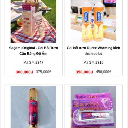
Sagami Original - Gel Bôi Trơn
Gel bôi trơn Durex Warming kích
Cân Bằng Độ Ẩm
thích cô bé
Mã SP: 2347
Mã SP: 2315
300,000đ
375,000₫
350,000đ
450,000₫