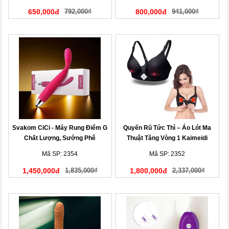
650,000đ
792,000₫
800,000đ
941,000₫
Svakom CiCi - Máy Rung Điểm G
Quyến Rũ Tức Thì – Áo Lót Ma
Chất Lượng, Sướng Phê
Thuật Tăng Vòng 1 Kaimeidi
Mã SP: 2354
Mã SP: 2352
1,450,000đ
1,835,000₫
1,800,000đ
2,337,000₫