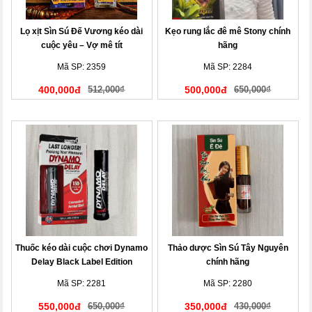
Lọ xịt Sìn Sú Đế Vương kéo dài
Kẹo rung lắc đê mê Stony chính
cuộc yêu – Vợ mê tít
hãng
Mã SP: 2359
Mã SP: 2284
400,000đ
512,000₫
500,000đ
650,000₫
Thuốc kéo dài cuộc chơi Dynamo
Thảo dược Sìn Sú Tây Nguyên
Delay Black Label Edition
chính hãng
Mã SP: 2281
Mã SP: 2280
550,000đ
650,000₫
350,000đ
430,000₫