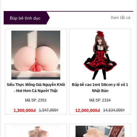
Xem tất cả
Búp bê tình dục
Siêu Thực Mông Giả Nguyên Khối
Búp bê cao 1m4 Silicon y tế số 1
- Hot Hơn Cả Người Thật
Nhật Bản
Mã SP: 2353
Mã SP: 2334
1,300,000đ
1,547,000₫
12,000,000đ
14,634,000₫