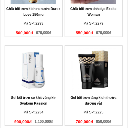
Chất bôi trơn kích ra nước Durex
Chất bôi trơn tình dục Excite
Love 150mg
Woman
Mã SP: 2293
Mã SP: 2279
500,000đ
670,000₫
550,000đ
670,000₫
Gel bôi trơn se khít vùng kín
Gel bôi trơn tăng kích thước
Svakom Passion
dương vật
Mã SP: 2234
Mã SP: 2225
900,000đ
1,100,000₫
700,000đ
850,000₫