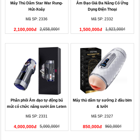
Máy Thủ Dâm Star War Rung-
Âm Đạo Giả Đa Năng Có Ứng
Hút-Xoáy
Dụng Điện Thoại
Mã SP: 2336
Mã SP: 2332
2,100,000đ
2,658,000₫
1,500,000đ
1,923,000₫
Phân phối Âm đạo tự động bú
Máy thủ dâm tự sướng 2 đầu bim
mút có chức năng sưởi ấm Leten
& lưỡi
Future
Mã SP: 2331
Mã SP: 2327
4,000,000đ
5,000,000₫
850,000đ
960,000₫