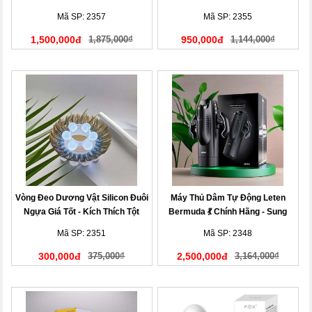
Người”
Mã SP: 2357
Mã SP: 2355
1,500,000đ
1,875,000₫
950,000đ
1,144,000₫
Vòng Đeo Dương Vật Silicon Đuôi
Máy Thủ Dâm Tự Động Leten
Ngựa Giá Tốt - Kích Thích Tột
Bermuda 💃 Chính Hãng - Sung
Đỉnh
Sướng
Mã SP: 2351
Mã SP: 2348
300,000đ
375,000₫
2,500,000đ
3,164,000₫