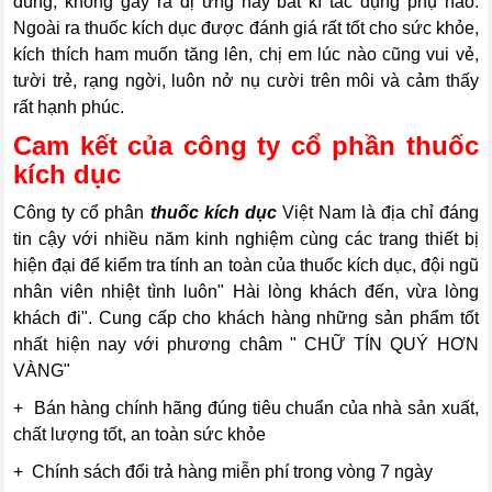
dùng, không gây ra dị ứng hay bất kì tác dụng phụ nào.
Ngoài ra thuốc kích dục được đánh giá rất tốt cho sức khỏe,
kích thích ham muốn tăng lên, chị em lúc nào cũng vui vẻ,
tười trẻ, rạng ngời, luôn nở nụ cười trên môi và cảm thấy
rất hạnh phúc.
Cam kết của công ty cổ phần thuốc
kích dục
Công ty cổ phân
thuốc kích dục
Việt Nam là địa chỉ đáng
tin cậy với nhiều năm kinh nghiệm cùng các trang thiết bị
hiện đại để kiểm tra tính an toàn của thuốc kích dục, đội ngũ
nhân viên nhiệt tình luôn" Hài lòng khách đến, vừa lòng
khách đi". Cung cấp cho khách hàng những sản phẩm tốt
nhất hiện nay với phương châm " CHỮ TÍN QUÝ HƠN
VÀNG"
+ Bán hàng chính hãng đúng tiêu chuẩn của nhà sản xuất,
chất lượng tốt, an toàn sức khỏe
+ Chính sách đổi trả hàng miễn phí trong vòng 7 ngày